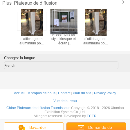
Plateaux de diffusion
Plus
oirs de
Plateaux
Présentoirs de
Plateaux
osque et
d'affichage en
style kiosque et
d'affichage en
an |
aluminium pour
écran |
aluminium pour
rs au sol
accessoires de
Présentoirs au sol
accessoires de
tèmes de
portes et fenêtres,
avec systèmes de
portes et fenêtres,
s pour
support
câbles pour
support
Changez la langue
er des
d'affichage rotatif
afficher des
d'affichage rotatif
eaux
pour matériel
panneaux
pour matériel
French
ues, des
graphiques, des
es, des
affiches, des
 d'art,
œuvres d'art,
Accueil
|
A propos de nous
|
Contact
|
Plan du site
|
Privacy Policy
Vue de bureau
Chine Plateaux de diffusion Fournisseur.
Copyright © 2018 - 2026 Xinmiao
Exhibition System Co.,Ltd.
All rights reserved. Developed by
ECER
Bavarder
Demande de