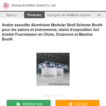
Xinmiao Exhibition System Co.,Ltd
Aperçu
Produits
A propos de nous
Visite d'usine
>>
Arabie saoudite Aluminium Modular Shell Scheme Booth
pour les salons et événements, stand d'exposition 3x3
&3x6m Fournisseur en Chine, Octanorm et Maxima
Booth
meilleur prix
Contact