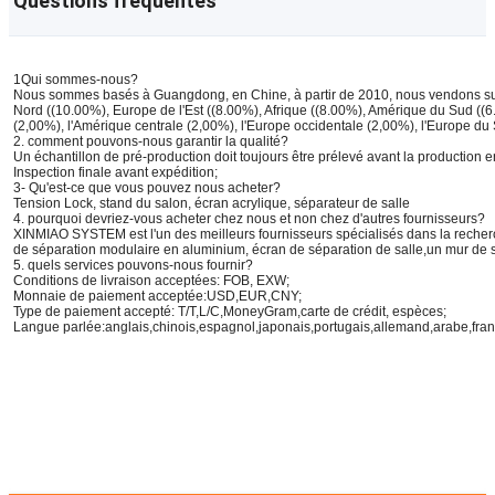
Questions fréquentes
1Qui sommes-nous?
Nous sommes basés à Guangdong, en Chine, à partir de 2010, nous vendons sur l
Nord ((10.00%), Europe de l'Est ((8.00%), Afrique ((8.00%), Amérique du Sud ((
(2,00%), l'Amérique centrale (2,00%), l'Europe occidentale (2,00%), l'Europe du
2. comment pouvons-nous garantir la qualité?
Un échantillon de pré-production doit toujours être prélevé avant la production e
Inspection finale avant expédition;
3- Qu'est-ce que vous pouvez nous acheter?
Tension Lock, stand du salon, écran acrylique, séparateur de salle
4. pourquoi devriez-vous acheter chez nous et non chez d'autres fournisseurs?
XINMIAO SYSTEM est l'un des meilleurs fournisseurs spécialisés dans la recherc
de séparation modulaire en aluminium, écran de séparation de salle,un mur de s
5. quels services pouvons-nous fournir?
Conditions de livraison acceptées: FOB, EXW;
Monnaie de paiement acceptée:USD,EUR,CNY;
Type de paiement accepté: T/T,L/C,MoneyGram,carte de crédit, espèces;
Langue parlée:anglais,chinois,espagnol,japonais,portugais,allemand,arabe,franç