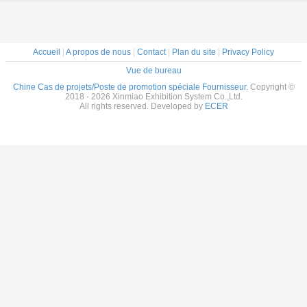
Maxima en Chine
tension)
Accueil
|
A propos de nous
|
Contact
|
Plan du site
|
Privacy Policy
Vue de bureau
Chine Cas de projets/Poste de promotion spéciale Fournisseur.
Copyright ©
2018 - 2026 Xinmiao Exhibition System Co.,Ltd.
All rights reserved. Developed by
ECER