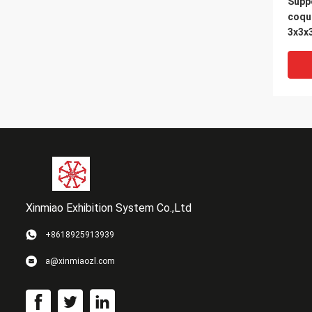
Supp
coqu
3x3x
expos
fourn
syst
Maxi
Xinmiao Exhibition System Co.,Ltd
+8618925913939
Arab
a@xinmiaozl.com
Alum
Sche
salo