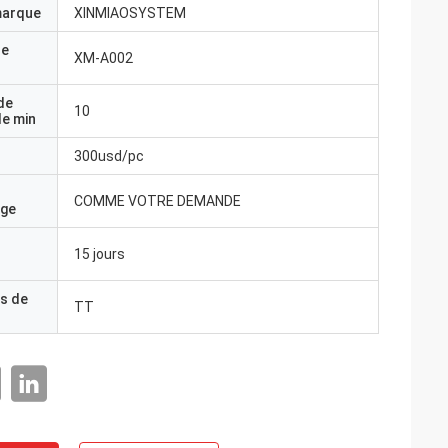
marque
XINMIAOSYSTEM
de
XM-A002
de
10
e min
300usd/pc
COMME VOTRE DEMANDE
age
15 jours
s de
TT