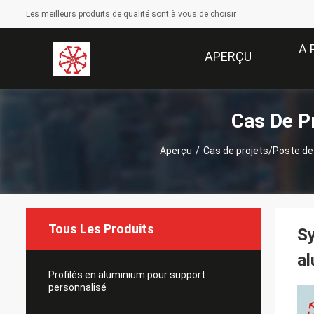
Les meilleurs produits de qualité sont à vous de choisir
A 
APERÇU
Cas De P
Aperçu
/
Cas de projets/Poste de
Tous Les Produits
Sy
al
Profilés en aluminium pour support
personnalisé