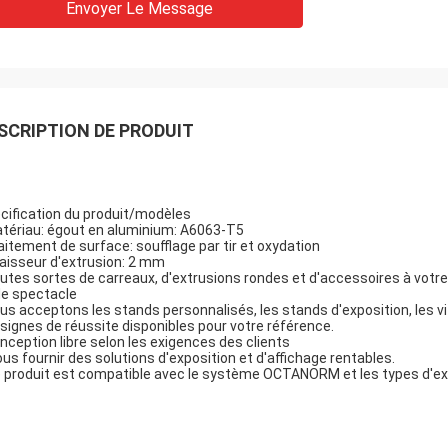
Envoyer Le Message
SCRIPTION DE PRODUIT
cification du produit/modèles
tériau: égout en aluminium: A6063-T5
aitement de surface: soufflage par tir et oxydation
aisseur d'extrusion: 2 mm
utes sortes de carreaux, d'extrusions rondes et d'accessoires à votre
de spectacle
us acceptons les stands personnalisés, les stands d'exposition, les vit
signes de réussite disponibles pour votre référence.
nception libre selon les exigences des clients
ous fournir des solutions d'exposition et d'affichage rentables.
e produit est compatible avec le système OCTANORM et les types d'exp