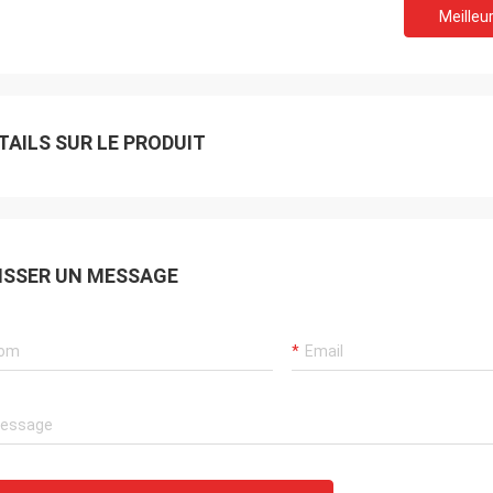
Meilleur
TAILS SUR LE PRODUIT
ISSER UN MESSAGE
Je vous en prie.
Je suis Ak
son très rapide, merci beaucoup
Je me souviendrai toujo
otre coopération.
coopération.