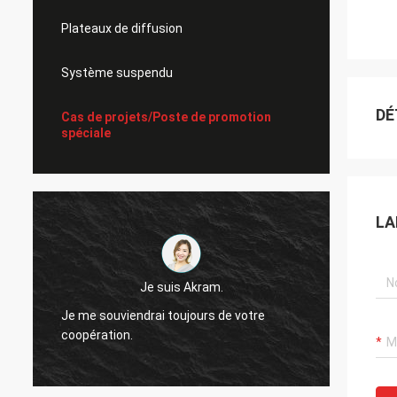
Plateaux de diffusion
Système suspendu
DÉ
Cas de projets/Poste de promotion
spéciale
LA
Je suis Akram.
Je me souviendrai toujours de votre
Livrai
coopération.
pour v