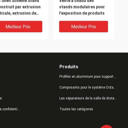
 Shell Scheme Stand
Vente à chaud des
onstruit par extrusion
stands modulaires pour
ticale, extrusion de
l'exposition de produits
sceau, panneaux,
rouillage de tension)
Meilleur Prix
Meilleur Prix
Produits
Profilés en aluminium pour support personnalisé
Composants pour le système Octanorm
te
Les séparateurs de la salle de distanciation sociale
 d'affichage de style
Profil de poteau 32MM
Politique de confidentialité
Toutes les catégories
cran Stand graphique
pour bureau de
nd format fourni avec
négociation
tème de câbles pour