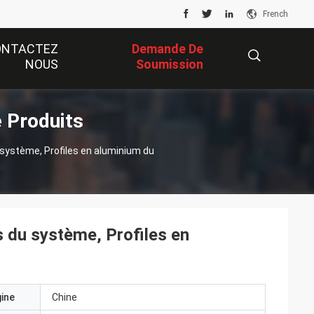
French
ONTACTEZ
Demande De
NOUS
Soumission
 Produits
描
 système, Profiles en aluminium du
述
s du système, Profiles en
gine
Chine