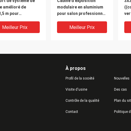
ort de système de
Cabine d'exposition
3X3
e amélioré de
modulaire en aluminium
((c
3,5 m pour
pour salon professionnel
ver
ition et exposition,
et exposition, 3x3 m ou
fai
isseur de stand de
adaptée aux besoins du
ver
Meilleur Prix
Meilleur Prix
ème Octanorm et
client
ma en Chine
À propos
Profil de la société
Nouvelles
Visite d'usine
Des cas
Contrôle de la qualité
Plan du si
ie saoudite
Qatar Expo 3x3M Shell
Kit
Contact
inium Modular Shell
Scheme Booth pour les
d'é
me Booth pour les
salons et les
gra
ns et événements,
événements, fournisseur
sys