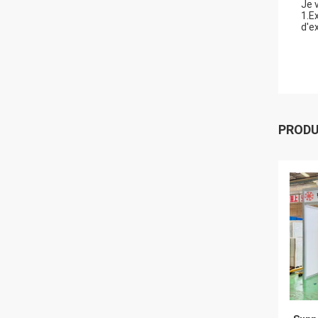
Je 
1.E
d'e
PROD