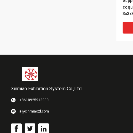
Supp
coqu
3x3x
expos
fourn
syst
Maxi
Xinmiao Exhibition System Co.,Ltd
+8618925913939
Arab
a@xinmiaozl.com
Alum
Sche
salo