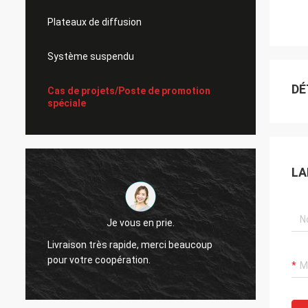
Plateaux de diffusion
Système suspendu
DÉ
Cas de projets/Poste de promotion
spéciale
LA
Je vous en prie.
Livraison très rapide, merci beaucoup
Je me 
pour votre coopération.
coopér