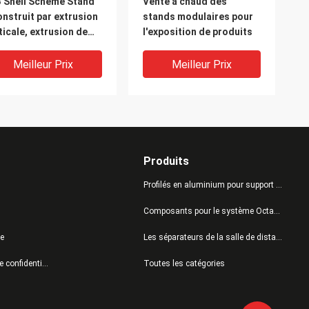
 Shell Scheme Stand
Vente à chaud des
onstruit par extrusion
stands modulaires pour
ticale, extrusion de
l'exposition de produits
sceau, panneaux,
rouillage de tension)
Meilleur Prix
Meilleur Prix
Produits
Profilés en aluminium pour support personnalisé
Composants pour le système Octanorm
te
Les séparateurs de la salle de distanciation sociale
 d'affichage de style
Profil de poteau 32MM
Politique de confidentialité
Toutes les catégories
cran Stand graphique
pour bureau de
nd format fourni avec
négociation
tème de câbles pour