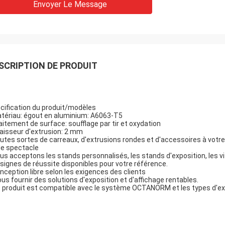
Envoyer Le Message
SCRIPTION DE PRODUIT
cification du produit/modèles
tériau: égout en aluminium: A6063-T5
aitement de surface: soufflage par tir et oxydation
aisseur d'extrusion: 2 mm
utes sortes de carreaux, d'extrusions rondes et d'accessoires à votre
de spectacle
us acceptons les stands personnalisés, les stands d'exposition, les vit
signes de réussite disponibles pour votre référence.
nception libre selon les exigences des clients
ous fournir des solutions d'exposition et d'affichage rentables.
e produit est compatible avec le système OCTANORM et les types d'exp