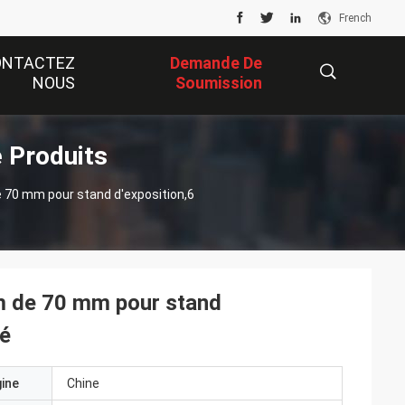
French
ONTACTEZ
Demande De
NOUS
Soumission
 Produits
描
e 70 mm pour stand d'exposition,6
述
um de 70 mm pour stand
té
gine
Chine