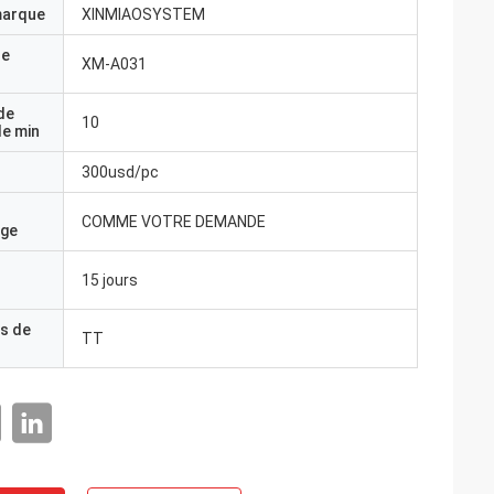
marque
XINMIAOSYSTEM
de
XM-A031
de
10
e min
300usd/pc
COMME VOTRE DEMANDE
age
15 jours
s de
TT