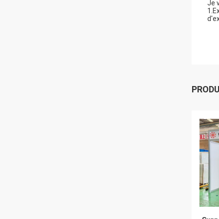
Je 
1.E
d'e
PROD