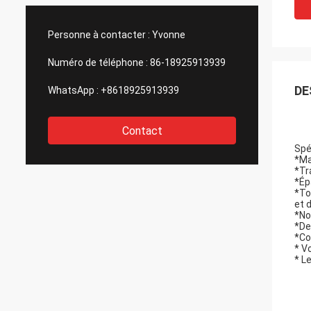
Personne à contacter :
Yvonne
Numéro de téléphone :
86-18925913939
DE
WhatsApp :
+8618925913939
Contact
Spé
*Ma
*Tr
*Ép
*To
et 
*No
*De
*Co
* V
* L