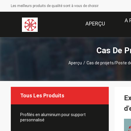
Les meilleurs produits de qualité sont à vous de choisir
A 
APERÇU
Cas De P
Aperçu
/
Cas de projets/Poste d
Tous Les Produits
Ex
d'
Profilés en aluminium pour support
personnalisé