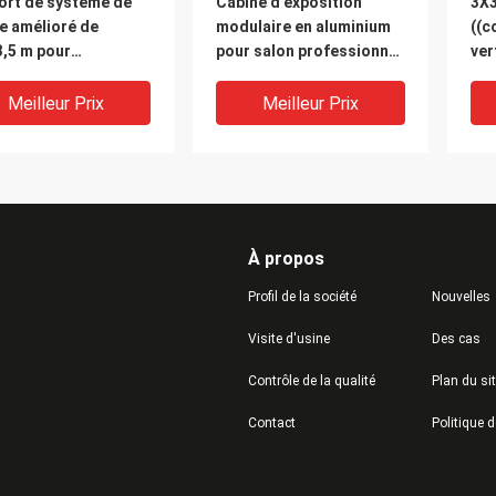
ort de système de
Cabine d'exposition
3X3
e amélioré de
modulaire en aluminium
((c
3,5 m pour
pour salon professionnel
ver
ition et exposition,
et exposition, 3x3 m ou
fai
isseur de stand de
adaptée aux besoins du
ver
Meilleur Prix
Meilleur Prix
ème Octanorm et
client
ma en Chine
À propos
Profil de la société
Nouvelles
Visite d'usine
Des cas
Contrôle de la qualité
Plan du si
ie saoudite
Qatar Expo 3x3M Shell
Kit
Contact
inium Modular Shell
Scheme Booth pour les
d'é
me Booth pour les
salons et les
gra
ns et événements,
événements, fournisseur
sys