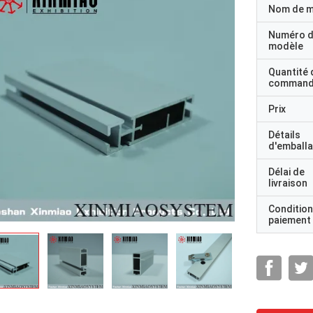
Nom de 
Numéro 
modèle
Quantité 
command
Prix
Détails
d'emball
Délai de
livraison
Condition
paiement