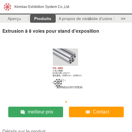
Xinmiao Exhibition System Co.,Ltd
Aperçu
Produits
A propos de nous
Visite d'usine
>>
Extrusion à 8 voies pour stand d'exposition
meilleur prix
Contact
Détails sur le produit