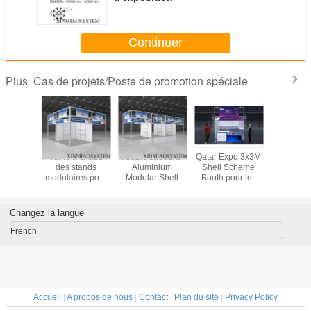
Continuer
Cas de projets/Poste de promotion spéciale
Plus
Shell
Vente à chaud
Arabie saoudite
Qatar Expo 3x3M
Suppor
 Stand
des stands
Aluminium
Shell Scheme
système d
ruit par
modulaires pour
Modular Shell
Booth pour les
amélior
usion
l'exposition de
Scheme Booth
salons et les
3x3x3,5 
cale,
produits
pour les salons et
événements,
expositi
ion de
événements,
fournisseur de
exposit
Changez la langue
ceau,
stand d'exposition
stands
fourniss
eaux,
3x3 &3x6m
d'exposition
stand de 
French
llage de
Fournisseur en
chinois en
Octanor
ion)
Chine, Octanorm
aluminium Chaep
Maxima e
et Maxima Booth
Accueil
|
A propos de nous
|
Contact
|
Plan du site
|
Privacy Policy