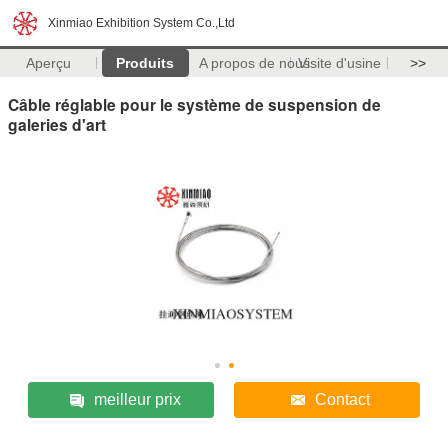
Xinmiao Exhibition System Co.,Ltd
Aperçu
Produits
A propos de nous
Visite d'usine
>>
Câble réglable pour le système de suspension de
galeries d'art
meilleur prix
Contact