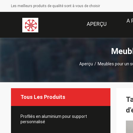
Les meilleurs produits de qualité sont à vous de choisir
A 
APERÇU
Meubl
Aperçu
/
Meubles pour un s
Tous Les Produits
Ta
d'
Profilés en aluminium pour support
personnalisé