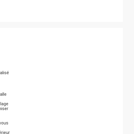
alisé
alle
llage
miser
 vous
rieur