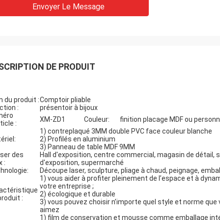
Envoyer Le Message
SCRIPTION DE PRODUIT
 du produit :
Comptoir pliable
ction :
présentoir à bijoux
méro
XM-ZD1
Couleur:
finition placage MDF ou personn
ticle :
1) contreplaqué 3MM double PVC face couleur blanche
ériel:
2) Profilés en aluminium
3) Panneau de table MDF 9MM
iser des
Hall d'exposition, centre commercial, magasin de détail, s
x :
d'exposition, supermarché
hnologie:
Découpe laser, sculpture, pliage à chaud, peignage, emba
1) vous aider à profiter pleinement de l’espace et à dyna
votre entreprise ;
actéristique
2) écologique et durable
roduit :
3) vous pouvez choisir n’importe quel style et norme que
aimez
1) film de conservation et mousse comme emballage inté