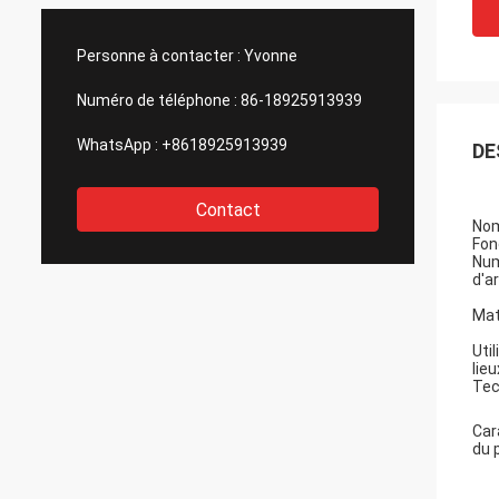
Personne à contacter :
Yvonne
Numéro de téléphone :
86-18925913939
WhatsApp :
+8618925913939
DE
Contact
Nom
Fon
Nu
d'ar
Mat
Util
lieu
Tec
Car
du p