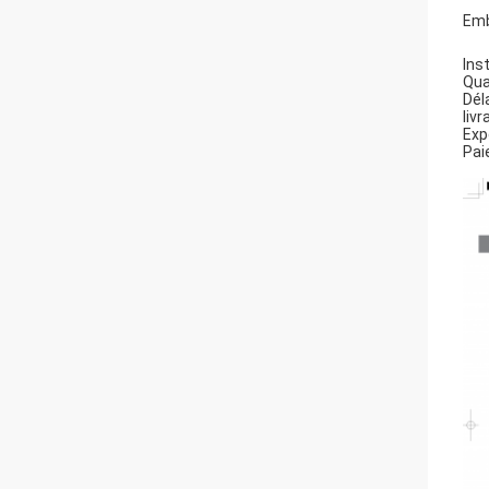
Emb
Inst
Qua
Dél
livr
Exp
Pai