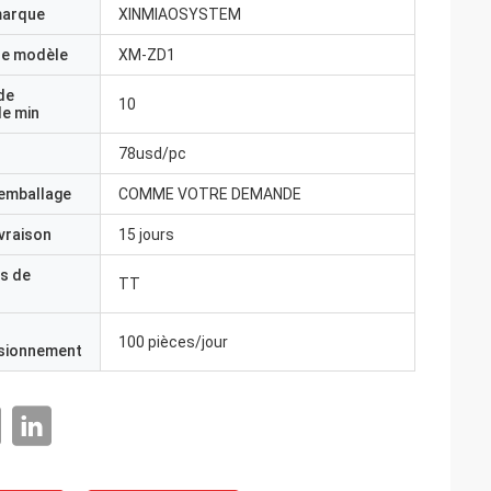
marque
XINMIAOSYSTEM
e modèle
XM-ZD1
de
10
e min
78usd/pc
'emballage
COMME VOTRE DEMANDE
ivraison
15 jours
s de
TT
100 pièces/jour
isionnement