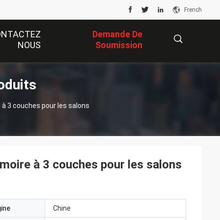
French
ONTACTEZ
Demande De
NOUS
Soumission
oduits
描
e à 3 couches pour les salons
述
rmoire à 3 couches pour les salons
gine
Chine