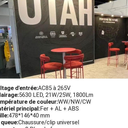
ltage d'entrée:
AC85 à 265V
lairage:
5630 LED, 21W/25W, 1800Lm
mpérature de couleur:
WW/NW/CW
tériel principal:
Fer + AL + ABS
lle:
478*146*40 mm
 queue:
Chaussure/clip universel