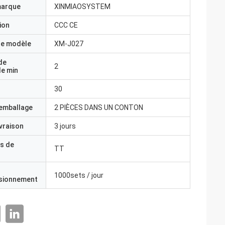
marque
XINMIAOSYSTEM
ion
CCC CE
e modèle
XM-J027
de
2
e min
30
'emballage
2 PIÈCES DANS UN CONTON
ivraison
3 jours
s de
TT
1000sets / jour
isionnement