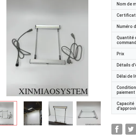
Nom de 
Certificat
Numéro d
Quantité 
command
Prix
Détails d
Délai de l
Condition
paiement
Capacité
d'approv