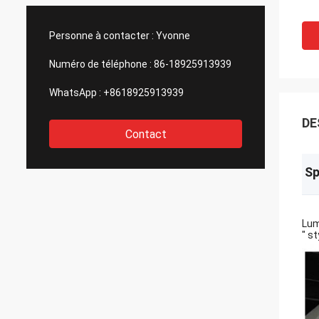
Personne à contacter :
Yvonne
Numéro de téléphone :
86-18925913939
WhatsApp :
+8618925913939
DE
Contact
Sp
Lum
" s
rem
Lu