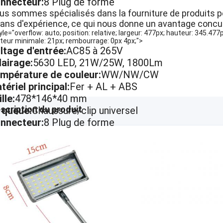
nnecteur:
8 Plug de forme
us sommes spécialisés dans la fourniture de produits po
ans d'expérience, ce qui nous donne un avantage concurre
tyle="overflow: auto; position: relative; largeur: 477px; hauteur: 345.477
teur minimale: 21px; rembourrage: 0px 4px;">
ltage d'entrée:
AC85 à 265V
lairage:
5630 LED, 21W/25W, 1800Lm
mpérature de couleur:
WW/NW/CW
tériel principal:
Fer + AL + ABS
lle:
478*146*40 mm
scription du produit
 queue:
Chaussure/clip universel
nnecteur:
8 Plug de forme
us sommes spécialisés dans la fourniture de produits po
ans d'expérience, ce qui nous donne un avantage concurre