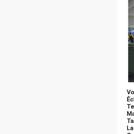
Vo
Éc
Te
Ma
Tai
La