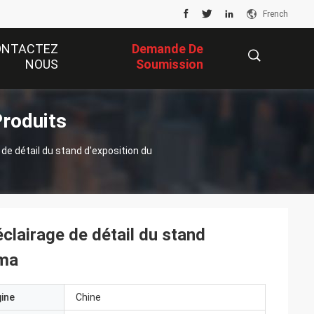
French
ONTACTEZ
Demande De
NOUS
Soumission
Produits
描
 de détail du stand d'exposition du
述
clairage de détail du stand
ima
gine
Chine