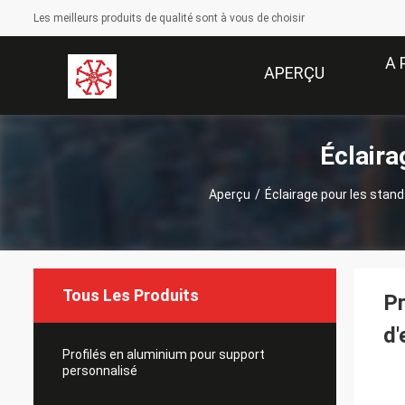
Les meilleurs produits de qualité sont à vous de choisir
A 
APERÇU
Éclaira
Aperçu
/
Éclairage pour les stan
Tous Les Produits
Pr
d'
Profilés en aluminium pour support
personnalisé