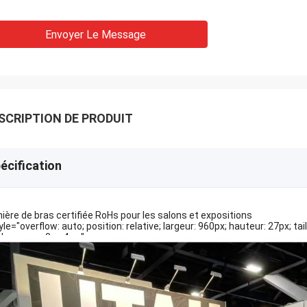
Envoyer Le Message
SCRIPTION DE PRODUIT
écification
ière de bras certifiée RoHs pour les salons et expositions
tyle="overflow: auto; position: relative; largeur: 960px; hauteur: 27px; 
bourrage: 0px 4px;">
mière de bras certifiée RoHs pour les salons et exposi