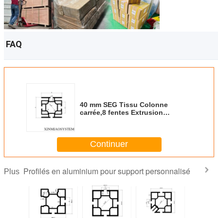
FAQ
40 mm SEG Tissu Colonne
carrée,8 fentes Extrusion
d'aluminium d'exposition,Maxima
Système Colonne
d'aluminium,Assemblée facile
Continuer
Profil d'aluminium du salon de
commerce,SEG Tension Tissue
cadre de stand
Profilés en aluminium pour support personnalisé
Plus