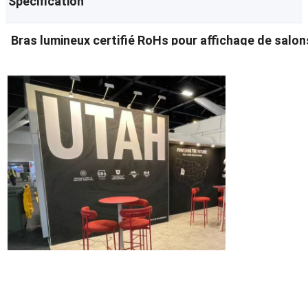
Spécification
Bras lumineux certifié RoHs pour affichage de salon
La lumière LED Xinmiao 21 W est un luminaire d'intérieur à h
commercial. Il prend en charge une large tension de 100 à 24
Bras lumineux certifié RoHs pour affichage de salon
lumière. Adoptant une coque de dissipation thermique en alliag
douce et sans scintillement, respectueuse des yeux. Bénéficia
installation facile, une faible consommation d'énergie et des
divers scénarios intérieurs.
La lumière LED Xinmiao 21 W est un luminaire d'intéri
usage domestique et commercial. Il prend en charge
couleur réglable avec plusieurs couleurs de lumière
d'aluminium et une lentille à haute transmission, il 
des yeux. Bénéficiant d'une durée de vie de 50 000 heu
consommation d'énergie et des performances stables
scénarios intérieurs.
Bras lumineux certifié RoHs pour affichage de salon