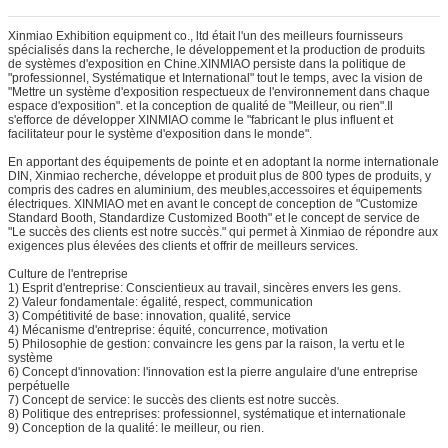
Xinmiao Exhibition equipment co., ltd était l'un des meilleurs fournisseurs
spécialisés dans la recherche, le développement et la production de produits
de systèmes d'exposition en Chine.XINMIAO persiste dans la politique de
"professionnel, Systématique et International" tout le temps, avec la vision de
"Mettre un système d'exposition respectueux de l'environnement dans chaque
espace d'exposition". et la conception de qualité de "Meilleur, ou rien".Il
s'efforce de développer XINMIAO comme le "fabricant le plus influent et
facilitateur pour le système d'exposition dans le monde".
En apportant des équipements de pointe et en adoptant la norme internationale
DIN, Xinmiao recherche, développe et produit plus de 800 types de produits, y
compris des cadres en aluminium, des meubles,accessoires et équipements
électriques. XINMIAO met en avant le concept de conception de "Customize
Standard Booth, Standardize Customized Booth" et le concept de service de
"Le succès des clients est notre succès." qui permet à Xinmiao de répondre aux
exigences plus élevées des clients et offrir de meilleurs services.
Culture de l'entreprise
1) Esprit d'entreprise: Conscientieux au travail, sincères envers les gens.
2) Valeur fondamentale: égalité, respect, communication
3) Compétitivité de base: innovation, qualité, service
4) Mécanisme d'entreprise: équité, concurrence, motivation
5) Philosophie de gestion: convaincre les gens par la raison, la vertu et le
système
6) Concept d'innovation: l'innovation est la pierre angulaire d'une entreprise
perpétuelle
7) Concept de service: le succès des clients est notre succès.
8) Politique des entreprises: professionnel, systématique et internationale
9) Conception de la qualité: le meilleur, ou rien.