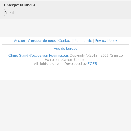
ments
l'hôtel, à l'hôpital
d'assemblage
événement de
de co
Changez la langue
et au gymnase
rapide en
salon
modula
aluminium
système
French
modulaire
alumi
Accueil
|
A propos de nous
|
Contact
|
Plan du site
|
Privacy Policy
Vue de bureau
Chine Stand d'exposition Fournisseur.
Copyright © 2018 - 2026 Xinmiao
Exhibition System Co.,Ltd.
All rights reserved. Developed by
ECER