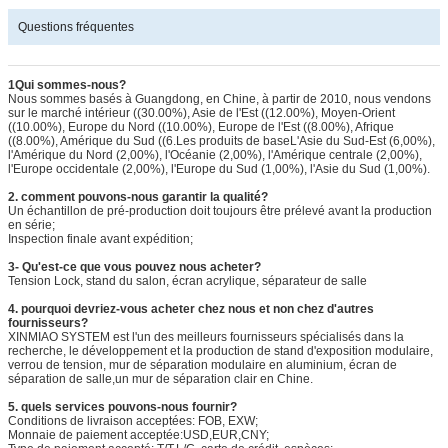
Questions fréquentes
1Qui sommes-nous?
Nous sommes basés à Guangdong, en Chine, à partir de 2010, nous vendons
sur le marché intérieur ((30.00%), Asie de l'Est ((12.00%), Moyen-Orient
((10.00%), Europe du Nord ((10.00%), Europe de l'Est ((8.00%), Afrique
((8.00%), Amérique du Sud ((6.Les produits de baseL'Asie du Sud-Est (6,00%),
l'Amérique du Nord (2,00%), l'Océanie (2,00%), l'Amérique centrale (2,00%),
l'Europe occidentale (2,00%), l'Europe du Sud (1,00%), l'Asie du Sud (1,00%).
2. comment pouvons-nous garantir la qualité?
Un échantillon de pré-production doit toujours être prélevé avant la production
en série;
Inspection finale avant expédition;
3- Qu'est-ce que vous pouvez nous acheter?
Tension Lock, stand du salon, écran acrylique, séparateur de salle
4. pourquoi devriez-vous acheter chez nous et non chez d'autres
fournisseurs?
XINMIAO SYSTEM est l'un des meilleurs fournisseurs spécialisés dans la
recherche, le développement et la production de stand d'exposition modulaire,
verrou de tension, mur de séparation modulaire en aluminium, écran de
séparation de salle,un mur de séparation clair en Chine.
5. quels services pouvons-nous fournir?
Conditions de livraison acceptées: FOB, EXW;
Monnaie de paiement acceptée:USD,EUR,CNY;