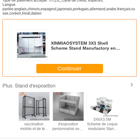
Type de paiement accepté: T/T,L/C,,carte de crédit, espèces;
Langue
parlée:anglais,chinois,espagnol,japonais,portugais,allemand,arabe,français,ru
sse,coréen,hindi,italien
XINMIAOSYSTEM 3X3 Shell
Scheme Stand Manufactory en
Chine, stand d'exposition
typique
Continuer
Stand d'exposition
Plus
neau
Une salle de
3X3M Stand
3X6X3.5M
3x3M S
hage en
vaccination
d'exposition
Scheme de coque
standard 
m pour la
mobile et de test
personnalisé avec
modulaire Stand
salo
phie, la
rapide à
porte pour usage
pour stand
d'exposi
é et les
l'aéroport, à
intérieur, salle
d'exposition et
stand de