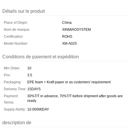
Détails sur le produit
Place of Origin:
China
Nom de marque:
XINMIAOSYSTEM
Certification:
ROHS
Model Number:
XM-A025
Conditions de paiement et expédition
Min Order:
10
Prix:
3.5
Packaging:
EPE foam + Kraft paper or as customers' requirement
Delivery Time:
15DAYS
Payment
30%T/T in advance, 70%T/T before shipment after goods are
ready
Terms:
Supply Ability:
10.000M/DAY
description de