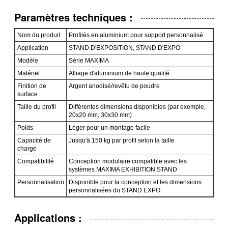
Paramètres techniques :
Nom du produit
Profilés en aluminium pour support personnalisé
Application
STAND D'EXPOSITION, STAND D'EXPO
Modèle
Série MAXIMA
Matériel
Alliage d'aluminium de haute qualité
Finition de
Argent anodisé/revêtu de poudre
surface
Taille du profil
Différentes dimensions disponibles (par exemple,
20x20 mm, 30x30 mm)
Poids
Léger pour un montage facile
Capacité de
Jusqu'à 150 kg par profil selon la taille
charge
Compatibilité
Conception modulaire compatible avec les
systèmes MAXIMA EXHIBITION STAND
Laisser un message
Personnalisation
Disponible pour la conception et les dimensions
personnalisées du STAND EXPO
Nous vous rappellerons bientôt!
Applications :