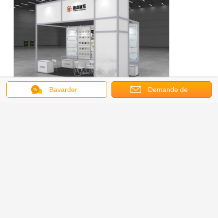
Bavarder
Demande de
soumission