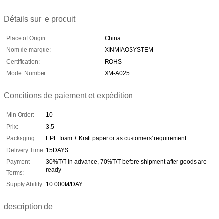
Détails sur le produit
Place of Origin:
China
Nom de marque:
XINMIAOSYSTEM
Certification:
ROHS
Model Number:
XM-A025
Conditions de paiement et expédition
Min Order:
10
Prix:
3.5
Packaging:
EPE foam + Kraft paper or as customers' requirement
Delivery Time:
15DAYS
Payment
30%T/T in advance, 70%T/T before shipment after goods are
ready
Terms:
Supply Ability:
10.000M/DAY
description de