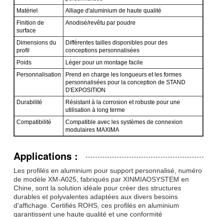
Matériel
Alliage d'aluminium de haute qualité
Finition de
Anodisé/revêtu par poudre
surface
Dimensions du
Différentes tailles disponibles pour des
profil
conceptions personnalisées
Poids
Léger pour un montage facile
Personnalisation
Prend en charge les longueurs et les formes
personnalisées pour la conception de STAND
D'EXPOSITION
Durabilité
Résistant à la corrosion et robuste pour une
utilisation à long terme
Laisser un message
Compatibilité
Compatible avec les systèmes de connexion
modulaires MAXIMA
Nous vous rappellerons bientôt!
Applications :
Les profilés en aluminium pour support personnalisé, numéro
de modèle XM-A025, fabriqués par XINMIAOSYSTEM en
Chine, sont la solution idéale pour créer des structures
durables et polyvalentes adaptées aux divers besoins
d'affichage. Certifiés ROHS, ces profilés en aluminium
garantissent une haute qualité et une conformité