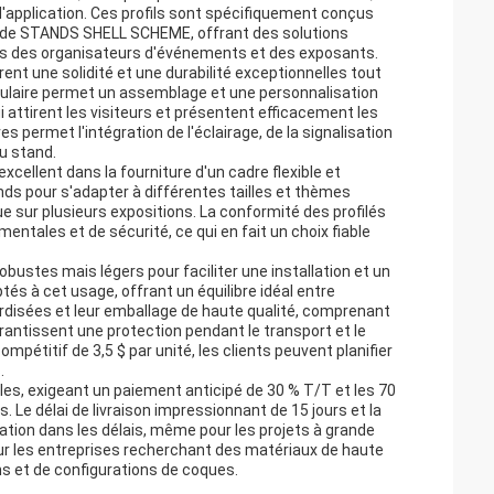
d'application. Ces profils sont spécifiquement conçus
 de STANDS SHELL SCHEME, offrant des solutions
es des organisateurs d'événements et des exposants.
nt une solidité et une durabilité exceptionnelles tout
ulaire permet un assemblage et une personnalisation
i attirent les visiteurs et présentent efficacement les
s permet l'intégration de l'éclairage, de la signalisation
du stand.
cellent dans la fourniture d'un cadre flexible et
nds pour s'adapter à différentes tailles et thèmes
 sur plusieurs expositions. La conformité des profilés
entales et de sécurité, ce qui en fait un choix fiable
stes mais légers pour faciliter une installation et un
s à cet usage, offrant un équilibre idéal entre
ardisées et leur emballage de haute qualité, comprenant
rantissent une protection pendant le transport et le
étitif de 3,5 $ par unité, les clients peuvent planifier
.
les, exigeant un paiement anticipé de 30 % T/T et les 70
 Le délai de livraison impressionnant de 15 jours et la
sation dans les délais, même pour les projets à grande
our les entreprises recherchant des matériaux de haute
ns et de configurations de coques.