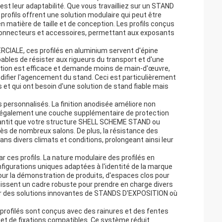
st leur adaptabilité. Que vous travailliez sur un STAND
ofils offrent une solution modulaire qui peut être
 matière de taille et de conception. Les profils conçus
 connecteurs et accessoires, permettant aux exposants
IALE, ces profilés en aluminium servent d'épine
ables de résister aux rigueurs du transport et d'une
llation est efficace et demande moins de main-d'œuvre,
difier l'agencement du stand. Ceci est particulièrement
et qui ont besoin d'une solution de stand fiable mais
s personnalisés. La finition anodisée améliore non
re également une couche supplémentaire de protection
arantit que votre structure SHELL SCHEME STAND ou
 de nombreux salons. De plus, la résistance des
s dans divers climats et conditions, prolongeant ainsi leur
r ces profils. La nature modulaire des profilés en
igurations uniques adaptées à l'identité de la marque
our la démonstration de produits, d'espaces clos pour
nissent un cadre robuste pour prendre en charge divers
pour des solutions innovantes de STANDS D'EXPOSITION où
es profilés sont conçus avec des rainures et des fentes
 et de fixations compatibles. Ce système réduit