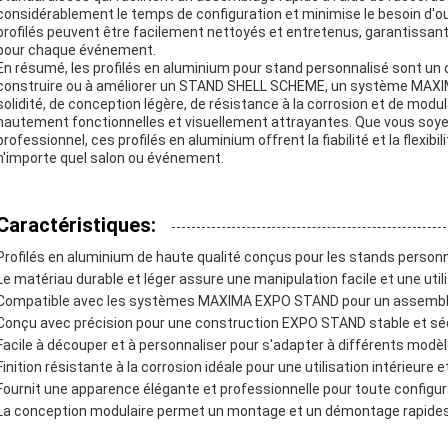
considérablement le temps de configuration et minimise le besoin d'out
profilés peuvent être facilement nettoyés et entretenus, garantissant 
pour chaque événement.
En résumé, les profilés en aluminium pour stand personnalisé sont un
construire ou à améliorer un STAND SHELL SCHEME, un système MAX
solidité, de conception légère, de résistance à la corrosion et de modu
hautement fonctionnelles et visuellement attrayantes. Que vous soy
professionnel, ces profilés en aluminium offrent la fiabilité et la flexib
n'importe quel salon ou événement.
Caractéristiques:
Profilés en aluminium de haute qualité conçus pour les stands person
Le matériau durable et léger assure une manipulation facile et une util
Compatible avec les systèmes MAXIMA EXPO STAND pour un assembl
Conçu avec précision pour une construction EXPO STAND stable et sé
Facile à découper et à personnaliser pour s'adapter à différents mo
Finition résistante à la corrosion idéale pour une utilisation intérieure e
Fournit une apparence élégante et professionnelle pour toute config
La conception modulaire permet un montage et un démontage rapi