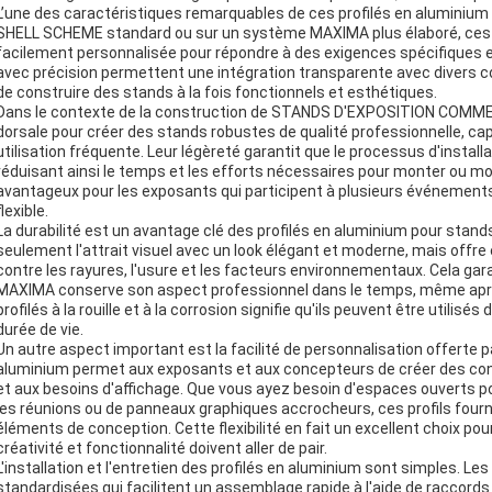
L’une des caractéristiques remarquables de ces profilés en aluminium e
SHELL SCHEME standard ou sur un système MAXIMA plus élaboré, ces pr
facilement personnalisée pour répondre à des exigences spécifiques en
avec précision permettent une intégration transparente avec divers
de construire des stands à la fois fonctionnels et esthétiques.
Dans le contexte de la construction de STANDS D'EXPOSITION COMMERC
dorsale pour créer des stands robustes de qualité professionnelle, cap
utilisation fréquente. Leur légèreté garantit que le processus d'insta
réduisant ainsi le temps et les efforts nécessaires pour monter ou mo
avantageux pour les exposants qui participent à plusieurs événements 
flexible.
La durabilité est un avantage clé des profilés en aluminium pour stand
seulement l'attrait visuel avec un look élégant et moderne, mais off
contre les rayures, l'usure et les facteurs environnementaux. Cela g
MAXIMA conserve son aspect professionnel dans le temps, même après
profilés à la rouille et à la corrosion signifie qu'ils peuvent être utilisé
durée de vie.
Un autre aspect important est la facilité de personnalisation offerte pa
aluminium permet aux exposants et aux concepteurs de créer des conf
et aux besoins d'affichage. Que vous ayez besoin d'espaces ouverts p
les réunions ou de panneaux graphiques accrocheurs, ces profils four
éléments de conception. Cette flexibilité en fait un excellent choix 
créativité et fonctionnalité doivent aller de pair.
L'installation et l'entretien des profilés en aluminium sont simples. L
standardisées qui facilitent un assemblage rapide à l'aide de raccords