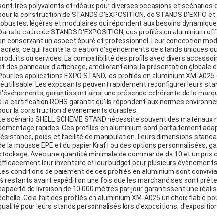
sont très polyvalents et idéaux pour diverses occasions et scénarios 
pour la construction de STANDS D'EXPOSITION, de STANDS D'EXPO et
robustes, légères et modulaires qui répondent aux besoins dynamiqu
Dans le cadre de STANDS D'EXPOSITION, ces profilés en aluminium offre
en conservant un aspect épuré et professionnel. Leur conception mod
faciles, ce qui facilite la création d'agencements de stands uniques qu
produits ou services. La compatibilité des profils avec divers accessoire
et des panneaux d'affichage, améliorant ainsi la présentation globale 
Pour les applications EXPO STAND, les profilés en aluminium XM-A025 ex
réutilisable. Les exposants peuvent rapidement reconfigurer leurs sta
d'événements, garantissant ainsi une présence cohérente de la marque
à la certification ROHS garantit qu'ils répondent aux normes environnem
pour la construction d'événements durables.
Le scénario SHELL SCHEME STAND nécessite souvent des matériaux robu
démontage rapides. Ces profilés en aluminium sont parfaitement adapté
résistance, poids et facilité de manipulation. Leurs dimensions stand
de la mousse EPE et du papier Kraft ou des options personnalisées, ga
stockage. Avec une quantité minimale de commande de 10 et un prix comp
efficacement leur inventaire et leur budget pour plusieurs événements
Les conditions de paiement de ces profilés en aluminium sont convivia
% restants avant expédition une fois que les marchandises sont prêtes.
capacité de livraison de 10 000 mètres par jour garantissent une réali
échelle. Cela fait des profilés en aluminium XM-A025 un choix fiable p
qualité pour leurs stands personnalisés lors d'expositions, d'expositio