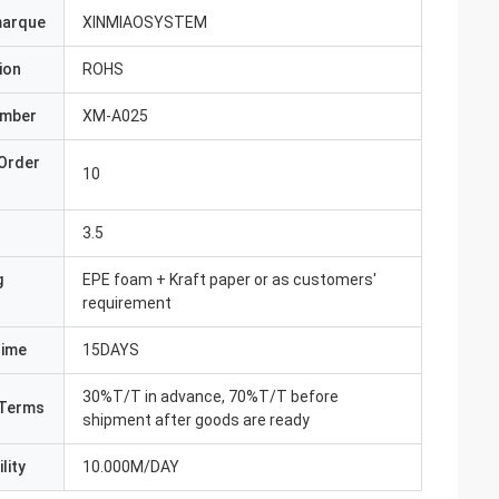
marque
XINMIAOSYSTEM
ion
ROHS
umber
XM-A025
Order
10
3.5
g
EPE foam + Kraft paper or as customers'
requirement
Time
15DAYS
30%T/T in advance, 70%T/T before
Terms
shipment after goods are ready
lity
10.000M/DAY