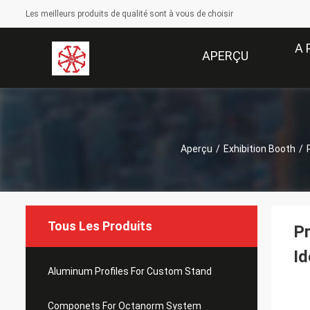
Les meilleurs produits de qualité sont à vous de choisir
A 
APERÇU
Aperçu
/
Exhibition Booth
/
Tous Les Produits
Pr
Id
Aluminum Profiles For Custom Stand
Componets For Octanorm System