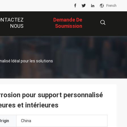
French
ONTACTEZ
Demande De
NOUS
Soumission
描
nalisé Idéal pour les solutions
述
orrosion pour support personnalisé
eures et intérieures
rigin
China