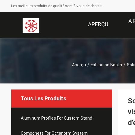
Les meilleurs produits de qualité sont à vous de choisir
A 
APERÇU
Aperçu
/
Exhibition Booth
/
Solu
Tous Les Produits
So
vi
Aluminum Profiles For Custom Stand
d'
Componets For Octanorm System