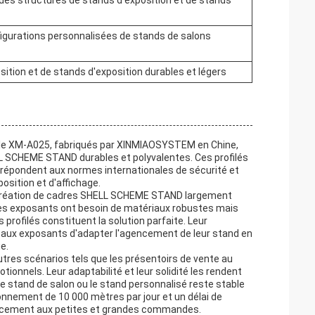
des structures de stands d'exposition et de stands
igurations personnalisées de stands de salons
sition et de stands d'exposition durables et légers
èle XM-A025, fabriqués par XINMIAOSYSTEM en Chine,
L SCHEME STAND durables et polyvalentes. Ces profilés
s répondent aux normes internationales de sécurité et
position et d'affichage.
la création de cadres SHELL SCHEME STAND largement
 Les exposants ont besoin de matériaux robustes mais
profilés constituent la solution parfaite. Leur
 aux exposants d'adapter l'agencement de leur stand en
e.
tres scénarios tels que les présentoirs de vente au
ionnels. Leur adaptabilité et leur solidité les rendent
le stand de salon ou le stand personnalisé reste stable
onnement de 10 000 mètres par jour et un délai de
cacement aux petites et grandes commandes.