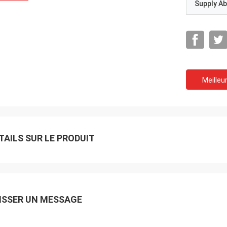
Supply Abi
Meilleur
TAILS SUR LE PRODUIT
Je suis Akram.
souviendrai toujours de votre
ation.
ISSER UN MESSAGE