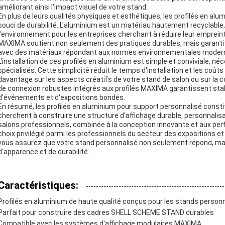
améliorant ainsi l'impact visuel de votre stand.
En plus de leurs qualités physiques et esthétiques, les profilés en a
souci de durabilité. L'aluminium est un matériau hautement recyclable, 
l'environnement pour les entreprises cherchant à réduire leur empreint
MAXIMA soutient non seulement des pratiques durables, mais garantit
avec des matériaux répondant aux normes environnementales moder
L'installation de ces profilés en aluminium est simple et conviviale, n
spécialisés. Cette simplicité réduit le temps d'installation et les co
davantage sur les aspects créatifs de votre stand de salon ou sur la
de connexion robustes intégrés aux profilés MAXIMA garantissent stabili
d'événements et d'expositions bondés.
En résumé, les profilés en aluminium pour support personnalisé consti
cherchent à construire une structure d'affichage durable, personnalis
salons professionnels, combinée à la conception innovante et aux pe
choix privilégié parmi les professionnels du secteur des expositions et 
vous assurez que votre stand personnalisé non seulement répond, mai
d'apparence et de durabilité.
Caractéristiques:
Profilés en aluminium de haute qualité conçus pour les stands person
Parfait pour construire des cadres SHELL SCHEME STAND durables
Compatible avec les systèmes d'affichage modulaires MAXIMA