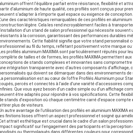
aluminium offrent l'équilibre parfait entre résistance, flexibilité et at
partir d'aluminium de haute qualité, ces profilés sont conçus pour pr
peuvent s'adapter à n'importe quel espace ou exigence de conception.
L'une des caractéristiques remarquables de ces profilés en aluminium 
construction légère. Cela les rend incroyablement faciles à transporter
l’installation d’un stand de salon professionnel qui nécessite souvent u
résistants à la corrosion, garantissant des performances durables mê
environnements. Cette fiabilité signifie que votre stand personnalisé 
professionnel au fil du temps, reflétant positivement votre marque ou 
Les profilés aluminium MAXIMA sont particulièrement réputés pour leu
complète de tailles et de formes, les profilés MAXIMA permettent aux
conceptions de stands complexes et innovantes sans compromettre la
une intégration transparente avec d'autres composants d'affichage, ce 
personnalisés qui doivent se démarquer dans des environnements de 
La personnalisation est au cœur de l’offre Profilés Aluminium pour St
coupés, percés et connectés à l'aide d'une variété d'accessoires com
infinies. Que vous ayez besoin d'un cadre simple ou d'un affichage comp
peuvent être adaptés pour répondre à vos spécifications. Cette flexibi
de stands d’exposition où chaque centimètre carré d’espace compte 
attirer plus de visiteurs.
Un autre avantage de l'utilisation des profilés en aluminium MAXIMA e
les finitions lisses offrent un aspect professionnel et soigné qui amél
Cet attrait esthétique est crucial dans le cadre d'un salon profession
impact significatif sur l'engagement des participants et la perception
anodisés ou thermolaqués dans différentes couleurs pour correspondr