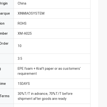
rigin
China
marque
XINMIAOSYSTEM
ion
ROHS
umber
XM-A025
Order
10
3.5
g
EPE foam + Kraft paper or as customers'
requirement
Time
15DAYS
30%T/T in advance, 70%T/T before
Terms
shipment after goods are ready