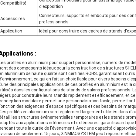
Conception modulaire pour un assemblage facile 
Compatibilité
d'exposition
Connecteurs, supports et embouts pour des conf
Accessoires
professionnels
Application
Idéal pour construire des cadres de stands d'expo
Applications :
Les profilés en aluminium pour support personnalisé, numéro de mod
sont des composants idéaux pour la construction de structures SHEL
en aluminium de haute qualité sont certifiés ROHS, garantissant qu'il
d'environnement, ce qui en fait un choix fiable pour divers besoins d'ex
L'une des principales applications de ces profilés en aluminium est 
utilisés dans les configurations de stands de salons professionnels.
légers pour construire leurs stands rapidement et efficacement, et ces 
conception modulaire permet une personnalisation facile, permettant
fonction des exigences d'espace spécifiques et des besoins de marqu
Ces profilés en aluminium sont également largement utilisés dans d'au
détail, les structures événementielles temporaires et les stands promot
adaptés aux applications intérieures et extérieures, garantissant que 
pendant toute la durée de l'événement. Avec une capacité d'approvisi
livraison de seulement 15 jours, XINMIAOSYSTEM peut répondre effi