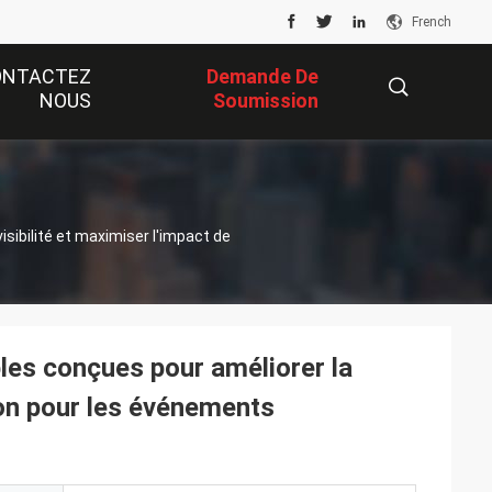
French
ONTACTEZ
Demande De
NOUS
Soumission
描
sibilité et maximiser l'impact de
述
les conçues pour améliorer la
tion pour les événements