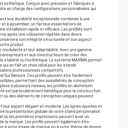
trait esthétique. Conçus avec précision et fabriqués à
endre en charge des configurations personnalisées qui
est leur durabilité exceptionnelle combinée à une
 et à assembler, un facteur essentiel lors de
ne installation rapide et efficace. Les profilés sont
me après une utilisation répétée dans divers
conservera son intégrité structurelle et son aspect
votre produit.
r modularité et leur adaptabilité. Avec une gamme
 concepteurs et aux constructeurs de créer des
 stabilité ou l'esthétique. Le système MAXIMA permet
qui en fait un choix idéal pour les stands
salons professionnels compétitifs.
and Sur Mesure. Ces profils peuvent être facilement
patibles, permettant des possibilités de conception
lexe à plusieurs niveaux, les profilés en aluminium
lité est particulièrement bénéfique pour la construction
et où des éléments de conception uniques peuvent
st leur aspect élégant et moderne. Les lignes épurées et
iore la présentation globale de votre stand personnalisé.
nel où les premières impressions peuvent avoir un
 de la marque. Les profils peuvent également être
e à votre image de marque ou à votre thème de design,